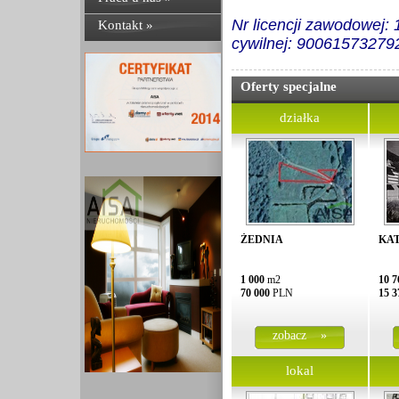
Nr licencji zawodowej:
Kontakt »
cywilnej: 90061573279
Oferty specjalne
działka
ŻEDNIA
KA
1 000
m2
10 7
70 000
PLN
15 3
zobacz »
lokal