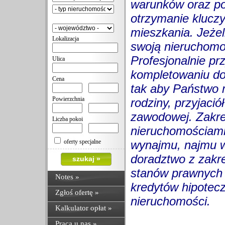
warunków oraz po
otrzymanie klucz
mieszkania. Jeże
Lokalizacja
swoją nieruchomo
Profesjonalnie p
Ulica
kompletowaniu do
Cena
tak aby Państwo 
Powierzchnia
rodziny, przyjació
zawodowej. Zakre
Liczba pokoi
nieruchomościami
oferty specjalne
wynajmu, najmu w
doradztwo z zakre
stanów prawnych 
Notes
»
kredytów hipotec
Zgłoś ofertę »
nieruchomości.
Kalkulator opłat »
Praca u nas »