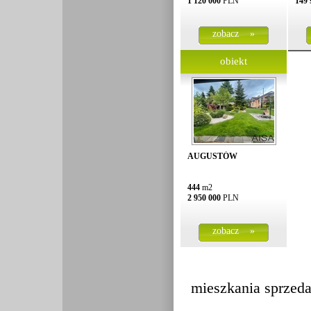
1 120 000
PLN
149 
zobacz »
obiekt
AUGUSTÓW
444
m2
2 950 000
PLN
zobacz »
mieszkania sprzed