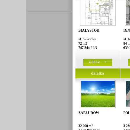
BIAŁYSTOK
IGN
ul. Składowa
ul. 
72
m2
84
m
747 344
PLN
639 
zobacz »
działka
ZABŁUDÓW
FO
32 000
m2
3 26