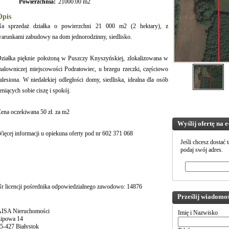
Powierzchnia:
21000.00 m2
Opis
a sprzedaż działka o powierzchni 21 000 m2 (2 hektary), z
arunkami zabudowy na dom jednorodzinny, siedlisko.
ziałka pięknie położoną w Puszczy Knyszyńskiej, zlokalizowana w
alowniczej miejscowości Podratowiec, u brzegu rzeczki, częściowo
alesiona. W niedalekiej odległości domy, siedliska, idealna dla osób
eniących sobie ciszę i spokój.
ena oczekiwana 50 zł. za m2
Wyślij ofertę na e
ięcej informacji u opiekuna oferty pod nr 602 371 068
Jeśli chcesz dostać 
podaj swój adres.
r licencji pośrednika odpowiedzialnego zawodowo: 14876
Prześlij wiadomoś
ISA Nieruchomości
Imię i Nazwisko
ipowa 14
5-427 Białystok