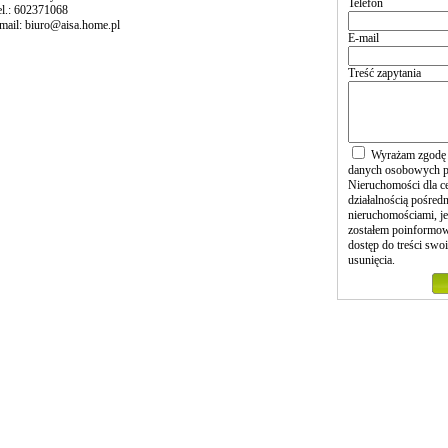
Telefon
el.: 602371068
mail: biuro@aisa.home.pl
E-mail
Treść zapytania
Wyrażam zgodę n
danych osobowych p
Nieruchomości dla c
działalnością pośred
nieruchomościami, je
zostałem poinformow
dostęp do treści swo
usunięcia.