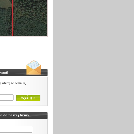
-mail
tą ofertę w e-mailu,
ć do naszej firmy