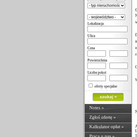
N
w
Lokalizacja
D
Ulica
m
z
Cena
c
Powierzchnia
C
Liczba pokoi
W
oferty specjalne
Notes
»
N
Zgłoś ofertę »
Kalkulator opłat »
A
L
1
Praca u nas »