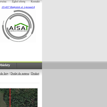
erwisu
Zgłoś ofertę
Kontakt
15-427
Białystok ul. Lipowa14
biekty
do listy
|
Dodaj do notesu
|
Drukuj