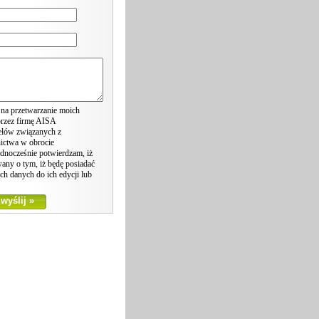
a przetwarzanie moich
rzez firmę AISA
elów związanych z
nictwa w obrocie
dnocześnie potwierdzam, iż
any o tym, iż będę posiadać
ich danych do ich edycji lub