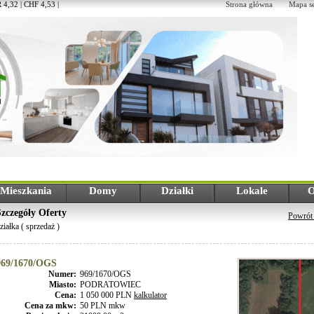
 4,32 | CHF 4,53 |
Strona główna
Mapa s
Mieszkania
Domy
Działki
Lokale
O
Szczegóły Oferty
Powrót 
ziałka ( sprzedaż )
969/1670/OGS
Numer:
969/1670/OGS
Miasto:
PODRATOWIEC
Cena:
1 050 000 PLN
kalkulator
Cena za mkw:
50 PLN mkw