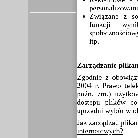
personalizowania
Związane z so
funkcji wyn
społecznościow
itp.
Zarządzanie plikam
Zgodnie z obowiąz
2004 r. Prawo tele
późn. zm.) użytko
dostępu plików co
uprzedni wybór w ok
Jak zarządzać plika
internetowych?