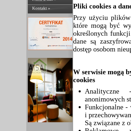
Pliki cookies a da
Kontakt »
Przy użyciu plikó
które mogą być wy
określonych funkcj
dane są zaszyfrow
dostęp osobom nie
W serwisie mogą by
cookies
Analityczne
anonimowych sta
Funkcjonalne -
i przechowywani
Są związane z o
Reklamowe - w