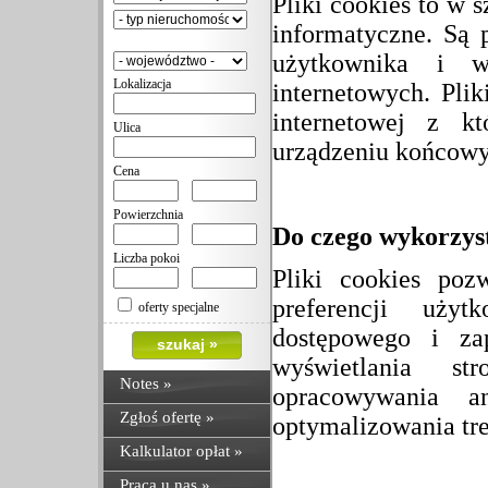
Pliki cookies to w 
informatyczne. Są
użytkownika i wy
Lokalizacja
internetowych. Pli
internetowej z k
Ulica
urządzeniu końcowy
Cena
Powierzchnia
Do czego wykorzyst
Liczba pokoi
Pliki cookies poz
preferencji użyt
oferty specjalne
dostępowego i za
wyświetlania s
Notes
»
opracowywania a
Zgłoś ofertę »
optymalizowania tre
Kalkulator opłat »
Praca u nas »