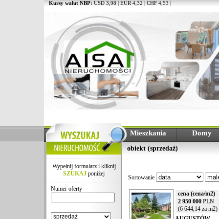
Kursy walut NBP:
USD 3,98 | EUR 4,32 | CHF 4,53 |
Mieszkania
Domy
obiekt (sprzedaż)
Wypełnij formularz i kliknij
SZUKAJ
poniżej
Sortowanie
Numer oferty
cena (cena/m2)
2 950 000
PLN
(6 644,14 za m2)
AUGUSTÓW