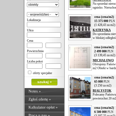
Na sprzedaż nieruc
ognisko. Nieruchom
cena (cena/m2)
Lokalizacja
15 375 000
PLN
(1 428,43 za m2)
KATRYNKA
Ulica
Do sprzedania nie
w bliskiej odległoś
Cena
cena (cena/m2)
Powierzchnia
2 499 000
PLN
(3 139,45 za m2)
MICHAŁOWO
Liczba pokoi
Oferujemy Państwu
m2 Obiekt w bardz
oferty specjalne
cena (cena/m2)
65 000
PLN
(3 250 za m2)
BIAŁYSTOK
Notes
»
Polecamy Państwu 
powierzchni 20 m2
Zgłoś ofertę »
Kalkulator opłat »
cena (cena/m2)
6 500 000
PLN
Praca u nas »
(3 197,25 za m2)