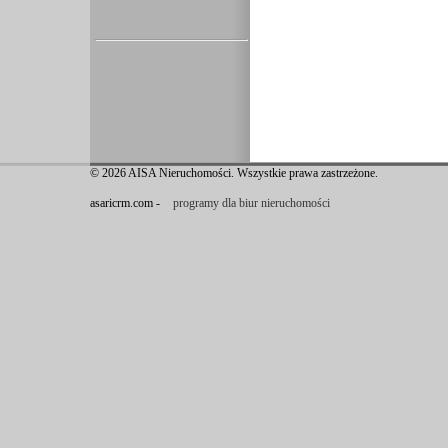
© 2026 AISA Nieruchomości. Wszystkie prawa zastrzeżone.
asaricrm.com -
programy dla biur nieruchomości